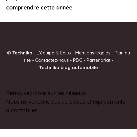
comprendre cette année
©
Technika
-
L'équipe & Édito
-
Mentions légales
-
Plan du
site
-
Contactez-nous
-
PDC
-
Partenariat
-
Technika blog automobile
Retrouvez-nous sur les réseaux :
Pinterest
Nous ne vendons pas de pièces et équipements
automobiles