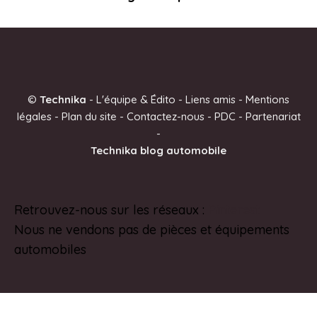
©
Technika
-
L'équipe & Édito
-
Liens amis
-
Mentions
légales
-
Plan du site
-
Contactez-nous
-
PDC
-
Partenariat
-
Technika blog automobile
Retrouvez-nous sur les réseaux :
Pinterest
Nous ne vendons pas de pièces et équipements
automobiles