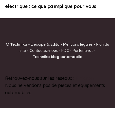
électrique : ce que ça implique pour vous
©
Technika
-
L'équipe & Édito
-
Mentions légales
-
Plan du
site
-
Contactez-nous
-
PDC
-
Partenariat
-
Technika blog automobile
Retrouvez-nous sur les réseaux :
Pinterest
Nous ne vendons pas de pièces et équipements
automobiles