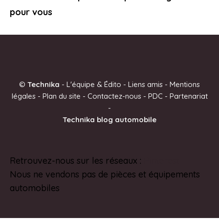
pour vous
©
Technika
-
L'équipe & Édito
-
Liens amis
-
Mentions
légales
-
Plan du site
-
Contactez-nous
-
PDC
-
Partenariat
-
Technika blog automobile
Retrouvez-nous sur les réseaux :
Pinterest
Nous ne vendons pas de pièces et équipements
automobiles