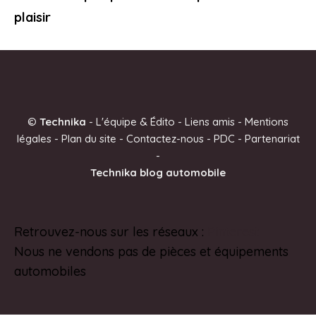
plaisir
©
Technika
-
L'équipe & Édito
-
Liens amis
-
Mentions
légales
-
Plan du site
-
Contactez-nous
-
PDC
-
Partenariat
-
Technika blog automobile
Retrouvez-nous sur les réseaux :
Pinterest
Nous ne vendons pas de pièces et équipements
automobiles