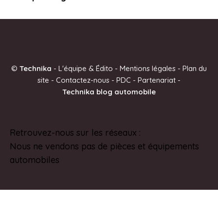
©
Technika
-
L'équipe & Édito
-
Mentions légales
-
Plan du
site
-
Contactez-nous
-
PDC
-
Partenariat
-
Technika blog automobile
Retrouvez-nous sur les réseaux :
Pinterest
Nous ne vendons pas de pièces et équipements
automobiles