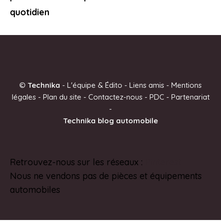
quotidien
©
Technika
-
L'équipe & Édito
-
Liens amis
-
Mentions
légales
-
Plan du site
-
Contactez-nous
-
PDC
-
Partenariat
-
Technika blog automobile
Retrouvez-nous sur les réseaux :
Pinterest
Nous ne vendons pas de pièces et équipements
automobiles