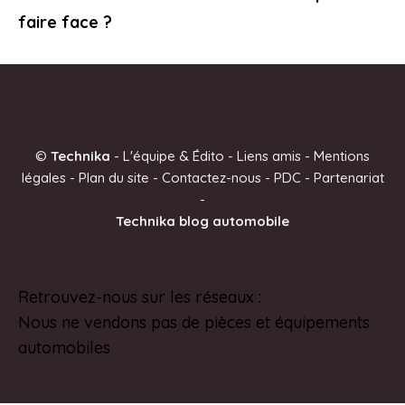
faire face ?
©
Technika
-
L'équipe & Édito
-
Liens amis
-
Mentions
légales
-
Plan du site
-
Contactez-nous
-
PDC
-
Partenariat
-
Technika blog automobile
Retrouvez-nous sur les réseaux :
Pinterest
Nous ne vendons pas de pièces et équipements
automobiles