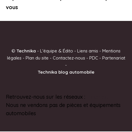
vous
©
Technika
-
L'équipe & Édito
-
Liens amis
-
Mentions
légales
-
Plan du site
-
Contactez-nous
-
PDC
-
Partenariat
-
Technika blog automobile
Retrouvez-nous sur les réseaux :
Pinterest
Nous ne vendons pas de pièces et équipements
automobiles