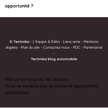
opportunité ?
©
Technika
-
L'équipe & Édito
-
Liens amis
-
Mentions
légales
-
Plan du site
-
Contactez-nous
-
PDC
-
Partenariat
-
Technika blog automobile
Retrouvez-nous sur les réseaux :
Pinterest
Nous ne vendons pas de pièces et équipements
automobiles