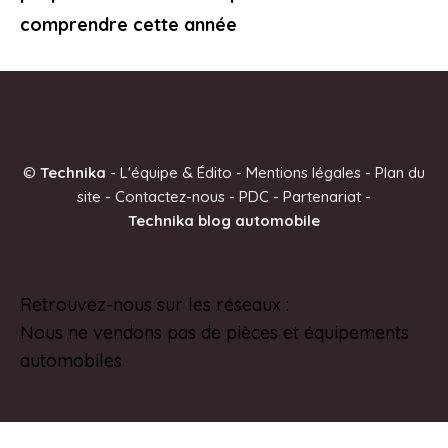
comprendre cette année
©
Technika
-
L'équipe & Édito
-
Mentions légales
-
Plan du
site
-
Contactez-nous
-
PDC
-
Partenariat
-
Technika blog automobile
Retrouvez-nous sur les réseaux :
Pinterest
Nous ne vendons pas de pièces et équipements
automobiles