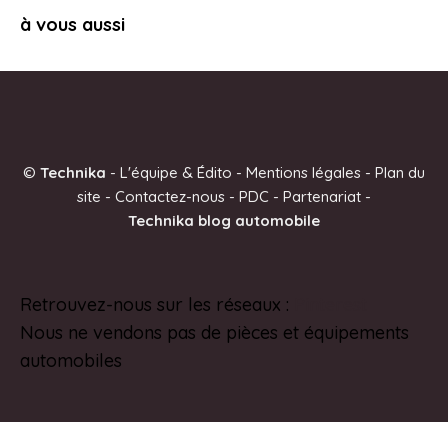
à vous aussi
©
Technika
-
L'équipe & Édito
-
Mentions légales
-
Plan du
site
-
Contactez-nous
-
PDC
-
Partenariat
-
Technika blog automobile
Retrouvez-nous sur les réseaux :
Pinterest
Nous ne vendons pas de pièces et équipements
automobiles