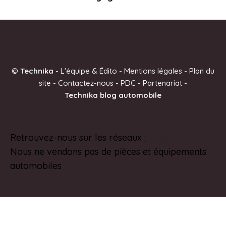
©
Technika
-
L'équipe & Édito
-
Mentions légales
-
Plan du
site
-
Contactez-nous
-
PDC
-
Partenariat
-
Technika blog automobile
Retrouvez-nous sur les réseaux :
Pinterest
Nous ne vendons pas de pièces et équipements
automobiles