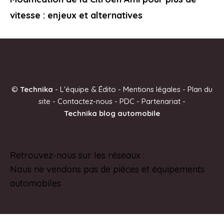
vitesse : enjeux et alternatives
©
Technika
-
L'équipe & Édito
-
Mentions légales
-
Plan du
site
-
Contactez-nous
-
PDC
-
Partenariat
-
Technika blog automobile
Retrouvez-nous sur les réseaux :
Pinterest
Nous ne vendons pas de pièces et équipements
automobiles