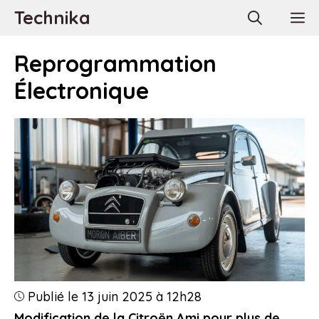
Aller
Technika
M
au
contenu
Reprogrammation
Électronique
Publié le 13 juin 2025 à 12h28
Modification de la Citroën Ami pour plus de