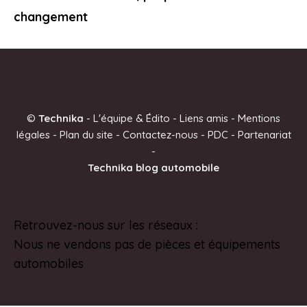
changement
©
Technika
-
L'équipe & Édito
-
Liens amis
-
Mentions
légales
-
Plan du site
-
Contactez-nous
-
PDC
-
Partenariat
-
Technika blog automobile
Retrouvez-nous sur les réseaux :
Pinterest
Nous ne vendons pas de pièces et équipements
automobiles