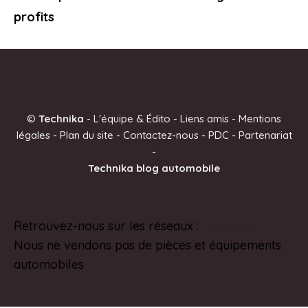
profits
©
Technika
-
L'équipe & Édito
-
Liens amis
-
Mentions
légales
-
Plan du site
-
Contactez-nous
-
PDC
-
Partenariat
-
Technika blog automobile
Retrouvez-nous sur les réseaux :
Pinterest
Nous ne vendons pas de pièces et équipements
automobiles