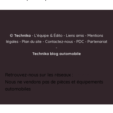
©
Technika
-
L'équipe & Édito
-
Liens amis
-
Mentions
légales
-
Plan du site
-
Contactez-nous
-
PDC
-
Partenariat
-
Technika blog automobile
Retrouvez-nous sur les réseaux :
Pinterest
Nous ne vendons pas de pièces et équipements
automobiles