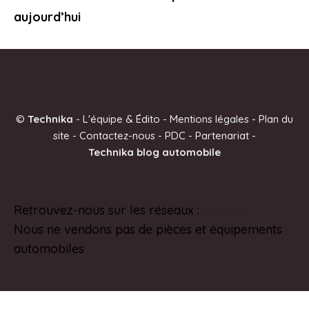
aujourd’hui
©
Technika
-
L'équipe & Édito
-
Mentions légales
-
Plan du
site
-
Contactez-nous
-
PDC
-
Partenariat
-
Technika blog automobile
Retrouvez-nous sur les réseaux :
Pinterest
Nous ne vendons pas de pièces et équipements
automobiles