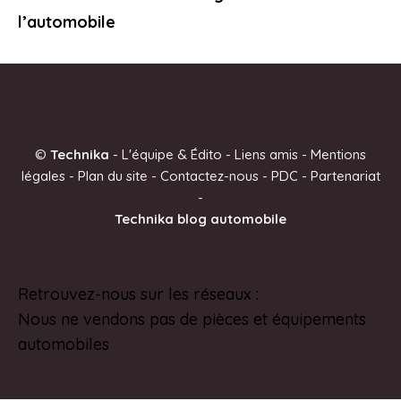
l’automobile
©
Technika
-
L'équipe & Édito
-
Liens amis
-
Mentions
légales
-
Plan du site
-
Contactez-nous
-
PDC
-
Partenariat
-
Technika blog automobile
Retrouvez-nous sur les réseaux :
Pinterest
Nous ne vendons pas de pièces et équipements
automobiles