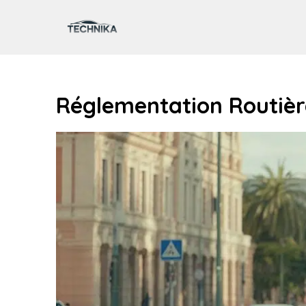
Aller
au
contenu
Réglementation Routièr