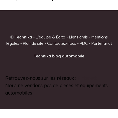
©
Technika
-
L'équipe & Édito
-
Liens amis
-
Mentions
légales
-
Plan du site
-
Contactez-nous
-
PDC
-
Partenariat
-
Technika blog automobile
Retrouvez-nous sur les réseaux :
Pinterest
Nous ne vendons pas de pièces et équipements
automobiles