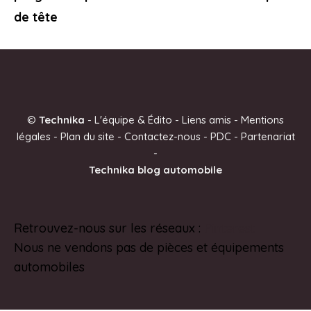
de tête
©
Technika
-
L'équipe & Édito
-
Liens amis
-
Mentions
légales
-
Plan du site
-
Contactez-nous
-
PDC
-
Partenariat
-
Technika blog automobile
Retrouvez-nous sur les réseaux :
Pinterest
Nous ne vendons pas de pièces et équipements
automobiles