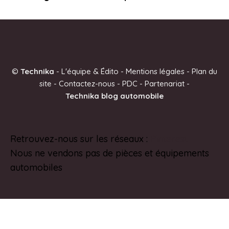
©
Technika
-
L'équipe & Édito
-
Mentions légales
-
Plan du
site
-
Contactez-nous
-
PDC
-
Partenariat
-
Technika blog automobile
Retrouvez-nous sur les réseaux :
Pinterest
Nous ne vendons pas de pièces et équipements
automobiles