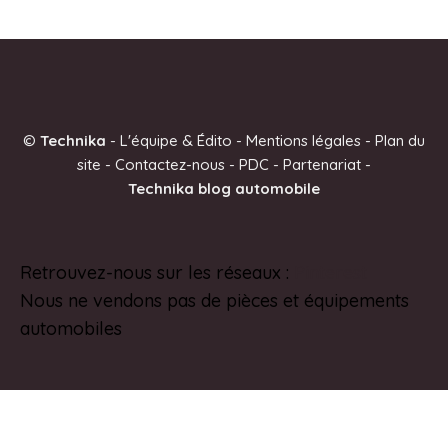
©
Technika
-
L'équipe & Édito
-
Mentions légales
-
Plan du
site
-
Contactez-nous
-
PDC
-
Partenariat
-
Technika blog automobile
Retrouvez-nous sur les réseaux :
Pinterest
Nous ne vendons pas de pièces et équipements
automobiles