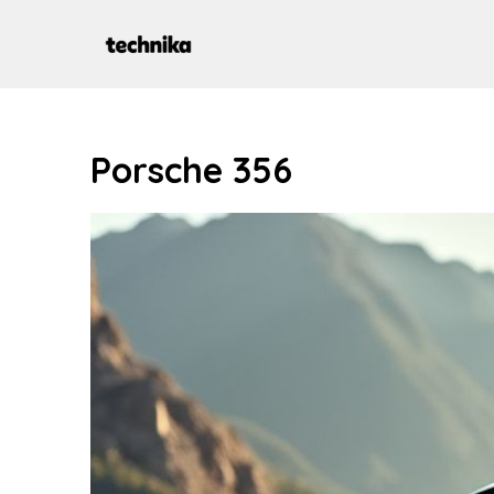
Aller
au
contenu
Porsche 356