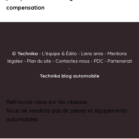
compensation
©
Technika
-
L'équipe & Édito
-
Liens amis
-
Mentions
légales
-
Plan du site
-
Contactez-nous
-
PDC
-
Partenariat
-
Technika blog automobile
Retrouvez-nous sur les réseaux :
Pinterest
Nous ne vendons pas de pièces et équipements
automobiles