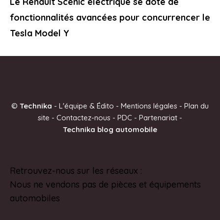
Le Renault Scénic électrique se dote de
fonctionnalités avancées pour concurrencer le
Tesla Model Y
©
Technika
-
L'équipe & Édito
-
Mentions légales
-
Plan du
site
-
Contactez-nous
-
PDC
-
Partenariat
-
Technika blog automobile
Retrouvez-nous sur les réseaux :
Pinterest
Nous ne vendons pas de pièces et équipements
automobiles