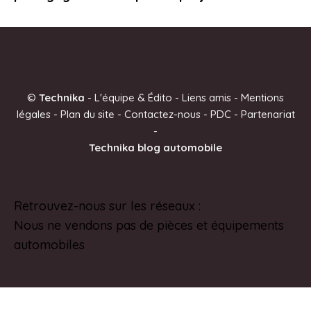
©
Technika
-
L'équipe & Édito
-
Liens amis
-
Mentions
légales
-
Plan du site
-
Contactez-nous
-
PDC
-
Partenariat
-
Technika blog automobile
Retrouvez-nous sur les réseaux :
Pinterest
Nous ne vendons pas de pièces et équipements
automobiles