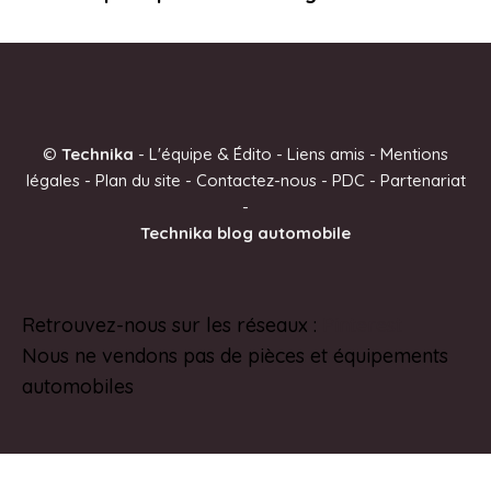
©
Technika
-
L'équipe & Édito
-
Liens amis
-
Mentions
légales
-
Plan du site
-
Contactez-nous
-
PDC
-
Partenariat
-
Technika blog automobile
Retrouvez-nous sur les réseaux :
Pinterest
Nous ne vendons pas de pièces et équipements
automobiles