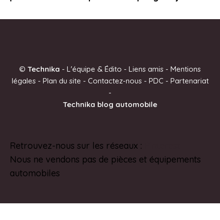
©
Technika
-
L'équipe & Édito
-
Liens amis
-
Mentions
légales
-
Plan du site
-
Contactez-nous
-
PDC
-
Partenariat
-
Technika blog automobile
Retrouvez-nous sur les réseaux :
Pinterest
Nous ne vendons pas de pièces et équipements
automobiles