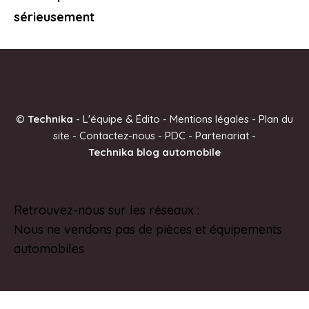
sérieusement
©
Technika
-
L'équipe & Édito
-
Mentions légales
-
Plan du
site
-
Contactez-nous
-
PDC
-
Partenariat
-
Technika blog automobile
Retrouvez-nous sur les réseaux :
Pinterest
Nous ne vendons pas de pièces et équipements
automobiles