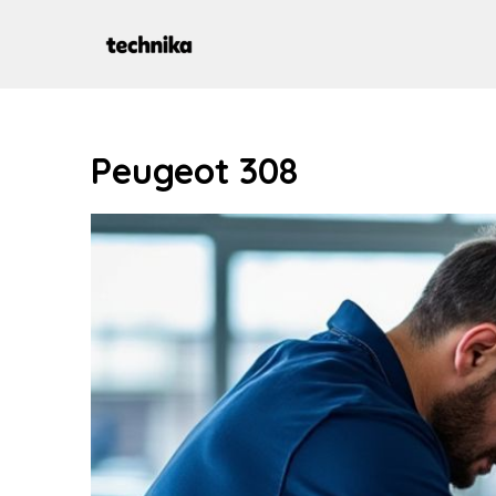
Aller
au
contenu
Peugeot 308