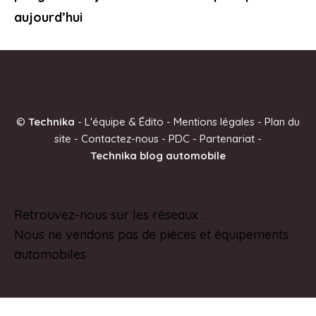
aujourd’hui
©
Technika
-
L'équipe & Édito
-
Mentions légales
-
Plan du
site
-
Contactez-nous
-
PDC
-
Partenariat
-
Technika blog automobile
Retrouvez-nous sur les réseaux :
Pinterest
Nous ne vendons pas de pièces et équipements
automobiles