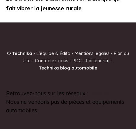
fait vibrer la jeunesse rurale
©
Technika
-
L'équipe & Édito
-
Mentions légales
-
Plan du
site
-
Contactez-nous
-
PDC
-
Partenariat
-
Technika blog automobile
Retrouvez-nous sur les réseaux :
Pinterest
Nous ne vendons pas de pièces et équipements
automobiles