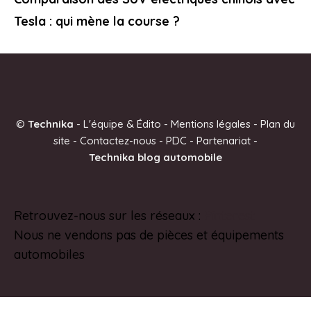
Tesla : qui mène la course ?
©
Technika
-
L'équipe & Édito
-
Mentions légales
-
Plan du
site
-
Contactez-nous
-
PDC
-
Partenariat
-
Technika blog automobile
Retrouvez-nous sur les réseaux :
Pinterest
Nous ne vendons pas de pièces et équipements
automobiles