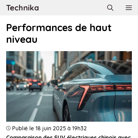
Aller
Technika
M
au
contenu
Performances de haut
niveau
Publié le 18 juin 2025 à 19h32
Comparaison des SUV électriques chinois avec