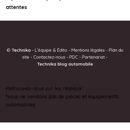
attentes
©
Technika
-
L'équipe & Édito
-
Mentions légales
-
Plan du
site
-
Contactez-nous
-
PDC
-
Partenariat
-
Technika blog automobile
Retrouvez-nous sur les réseaux :
Pinterest
Nous ne vendons pas de pièces et équipements
automobiles