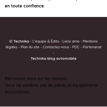
en toute confiance
©
Technika
-
L'équipe & Édito
-
Liens amis
-
Mentions
légales
-
Plan du site
-
Contactez-nous
-
PDC
-
Partenariat
-
Technika blog automobile
Retrouvez-nous sur les réseaux :
Pinterest
Nous ne vendons pas de pièces et équipements
automobiles