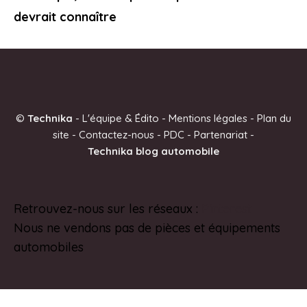
devrait connaître
©
Technika
-
L'équipe & Édito
-
Mentions légales
-
Plan du
site
-
Contactez-nous
-
PDC
-
Partenariat
-
Technika blog automobile
Retrouvez-nous sur les réseaux :
Pinterest
Nous ne vendons pas de pièces et équipements
automobiles