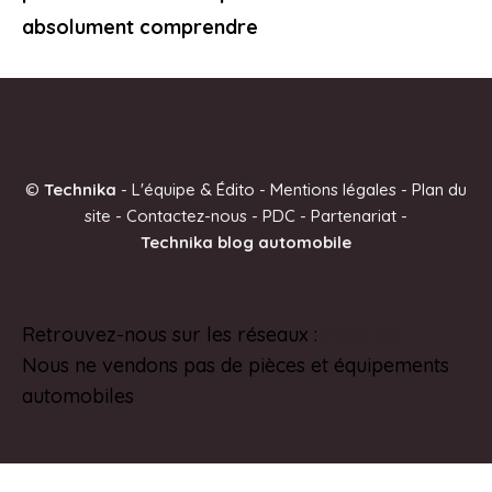
absolument comprendre
©
Technika
-
L'équipe & Édito
-
Mentions légales
-
Plan du
site
-
Contactez-nous
-
PDC
-
Partenariat
-
Technika blog automobile
Retrouvez-nous sur les réseaux :
Pinterest
Nous ne vendons pas de pièces et équipements
automobiles