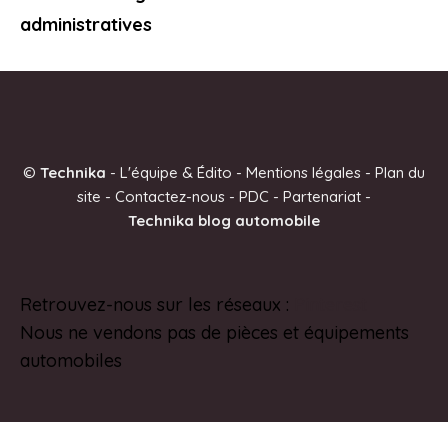
administratives
©
Technika
-
L'équipe & Édito
-
Mentions légales
-
Plan du
site
-
Contactez-nous
-
PDC
-
Partenariat
-
Technika blog automobile
Retrouvez-nous sur les réseaux :
Pinterest
Nous ne vendons pas de pièces et équipements
automobiles