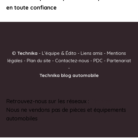
en toute confiance
©
Technika
-
L'équipe & Édito
-
Liens amis
-
Mentions
légales
-
Plan du site
-
Contactez-nous
-
PDC
-
Partenariat
-
Technika blog automobile
Retrouvez-nous sur les réseaux :
Pinterest
Nous ne vendons pas de pièces et équipements
automobiles