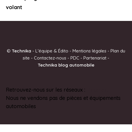
volant
©
Technika
-
L'équipe & Édito
-
Mentions légales
-
Plan du
site
-
Contactez-nous
-
PDC
-
Partenariat
-
Technika blog automobile
Retrouvez-nous sur les réseaux :
Pinterest
Nous ne vendons pas de pièces et équipements
automobiles