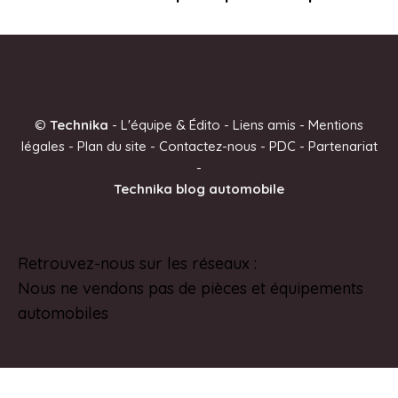
©
Technika
-
L'équipe & Édito
-
Liens amis
-
Mentions
légales
-
Plan du site
-
Contactez-nous
-
PDC
-
Partenariat
-
Technika blog automobile
Retrouvez-nous sur les réseaux :
Pinterest
Nous ne vendons pas de pièces et équipements
automobiles