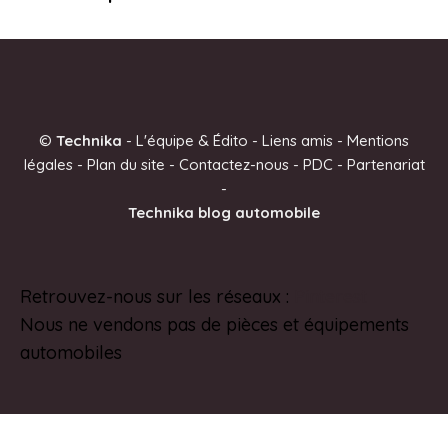
©
Technika
-
L'équipe & Édito
-
Liens amis
-
Mentions
légales
-
Plan du site
-
Contactez-nous
-
PDC
-
Partenariat
-
Technika blog automobile
Retrouvez-nous sur les réseaux :
Pinterest
Nous ne vendons pas de pièces et équipements
automobiles