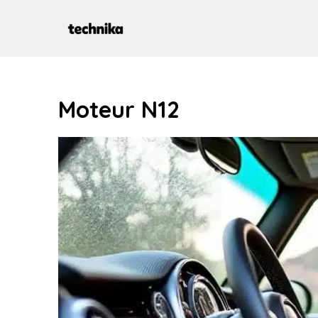
Aller
au
contenu
Moteur N12