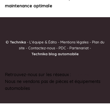
maintenance optimale
©
Technika
-
L'équipe & Édito
-
Mentions légales
-
Plan du
site
-
Contactez-nous
-
PDC
-
Partenariat
-
Technika blog automobile
Retrouvez-nous sur les réseaux :
Pinterest
Nous ne vendons pas de pièces et équipements
automobiles