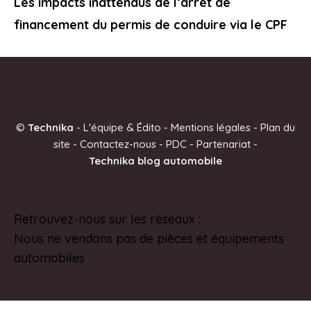
Les impacts inattendus de l’arrêt de
financement du permis de conduire via le CPF
©
Technika
-
L'équipe & Édito
-
Mentions légales
-
Plan du
site
-
Contactez-nous
-
PDC
-
Partenariat
-
Technika blog automobile
Retrouvez-nous sur les réseaux :
Pinterest
Nous ne vendons pas de pièces et équipements
automobiles