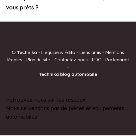
vous prêts ?
©
Technika
-
L'équipe & Édito
-
Liens amis
-
Mentions
légales
-
Plan du site
-
Contactez-nous
-
PDC
-
Partenariat
-
Technika blog automobile
Retrouvez-nous sur les réseaux :
Pinterest
Nous ne vendons pas de pièces et équipements
automobiles