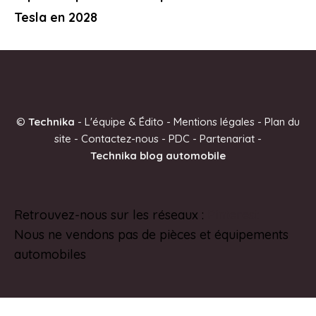
Tesla en 2028
©
Technika
-
L'équipe & Édito
-
Mentions légales
-
Plan du
site
-
Contactez-nous
-
PDC
-
Partenariat
-
Technika blog automobile
Retrouvez-nous sur les réseaux :
Pinterest
Nous ne vendons pas de pièces et équipements
automobiles