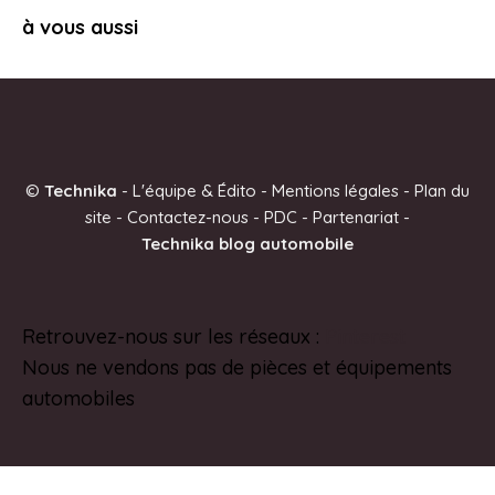
à vous aussi
©
Technika
-
L'équipe & Édito
-
Mentions légales
-
Plan du
site
-
Contactez-nous
-
PDC
-
Partenariat
-
Technika blog automobile
Retrouvez-nous sur les réseaux :
Pinterest
Nous ne vendons pas de pièces et équipements
automobiles